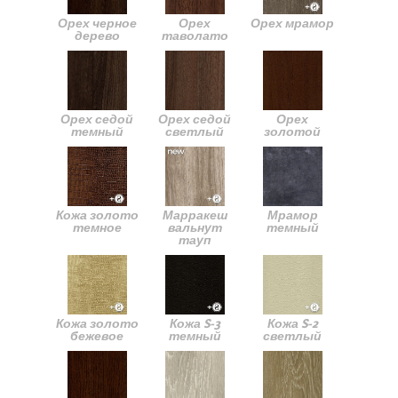
Орех черное
Орех
Орех мрамор
дерево
таволато
Орех седой
Орех седой
Орех
темный
светлый
золотой
Кожа золото
Марракеш
Мрамор
темное
вальнут
темный
тауп
Кожа золото
Кожа S-3
Кожа S-2
бежевое
темный
светлый