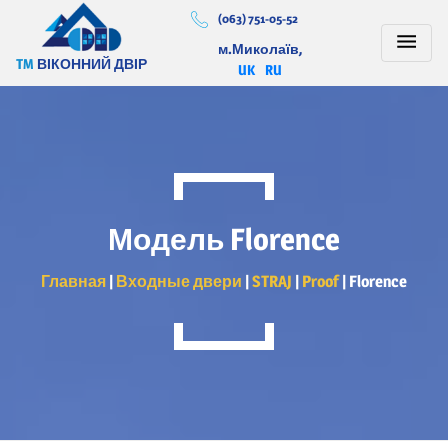
(063) 751-05-52
м.Миколаїв,
TM
ВІКОННИЙ ДВІР
UK
RU
Модель Florence
Главная
|
Входные двери
|
STRAJ
|
Proof
|
Florence