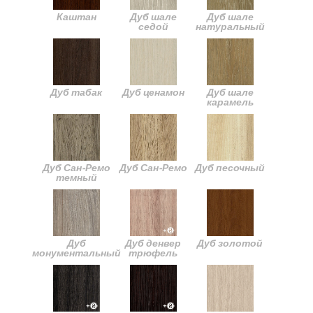
Каштан
Дуб шале
Дуб шале
седой
натуральный
Дуб табак
Дуб ценамон
Дуб шале
карамель
Дуб Сан-Ремо
Дуб Сан-Ремо
Дуб песочный
темный
Дуб
Дуб денвер
Дуб золотой
монументальный
трюфель