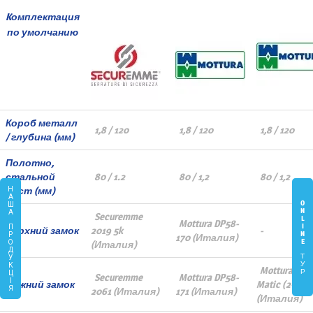
Kомплектация
по умолчанию
Короб металл
1,8 / 120
1,8 / 120
1,8 / 120
/ глубина (мм)
Полотно,
стальной
80 / 1.2
80 / 1,2
80 / 1,2
лист (мм)
Н
А
O
Ш
N
А
Securemme
L
Mottura DP58-
I
П
Верхний замок
2019 5k
-
N
Р
170 (Италия)
E
(Италия)
О
Д
Т
У
У
К
Mottura 54.
Р
Ц
Securemme
Mottura DP58-
І
Нижний замок
Matic (2+5k)
Я
2061 (Италия)
171 (Италия)
(Италия)