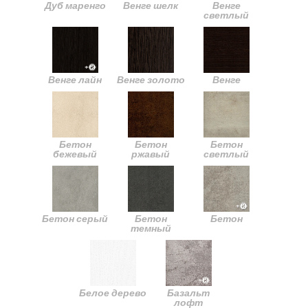
Дуб маренго
Венге шелк
Венге
светлый
Венге лайн
Венге золото
Венге
Бетон
Бетон
Бетон
бежевый
ржавый
светлый
Бетон серый
Бетон
Бетон
темный
Белое дерево
Базальт
лофт