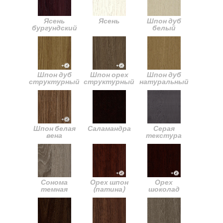
Ясень
Ясень
Шпон дуб
бургундский
белый
Шпон дуб
Шпон орех
Шпон дуб
структурный
структурный
натуральный
Шпон белая
Саламандра
Серая
вена
текстура
Сонома
Орех шпон
Орех
темная
(патина)
шоколад