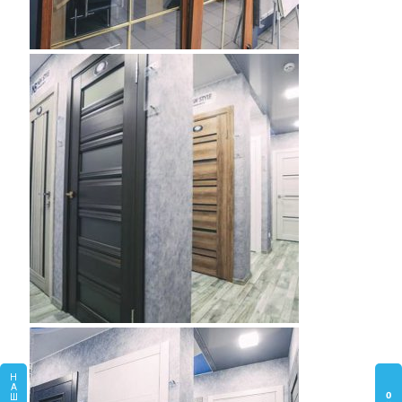
Н
А
O
Ш