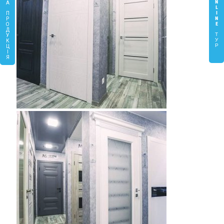
N
А
L
I
П
N
Р
E
О
Д
Т
У
У
К
Р
Ц
І
Я