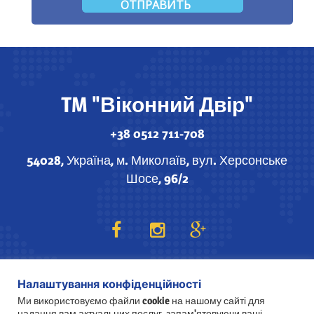
TM "Віконний Двір"
+38 0512 711-708
54028, Україна, м. Миколаїв, вул. Херсонське
Шосе, 96/2
Налаштування конфіденційності
Ми використовуємо файли cookie на нашому сайті для
TM "Віконний Двір"
© Всі права захищені -
2023
надання вам актуальних послуг, запам'ятовуючи ваші