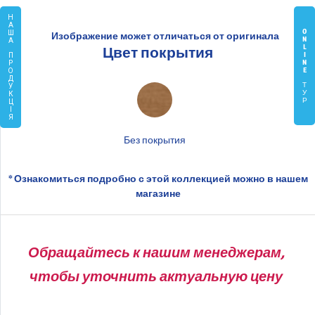
Н
А
O
Ш
Изображение может отличаться от оригинала
N
А
L
Цвет покрытия
I
П
N
Р
E
О
Д
Т
У
У
К
Р
Ц
І
Я
Без покрытия
* Ознакомиться подробно с этой коллекцией можно в нашем
магазине
Обращайтесь к нашим менеджерам,
чтобы уточнить актуальную цену