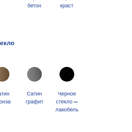
бетон
краст
екло
атин
Сатин
Черное
онза
графит
стекло —
лакобель