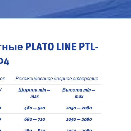
ые PLATO LINE PTL-
04
ок
Рекомендованое дверное отверстие
/
Ширина min —
Высота min —
max
max
0
480 — 520
2050 — 2080
0
680 — 720
2050 — 2080
0
780 — 820
2050 — 2080