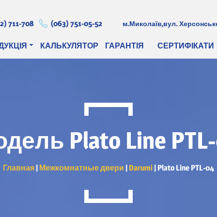
2) 711-708
(063) 751-05-52
м.Миколаїв,
вул. Херсонське
ДУКЦІЯ
КАЛЬКУЛЯТОР
ГАРАНТІЯ
СЕРТИФІКАТИ
дель Plato Line PTL
Главная
|
Межкомнатные двери
|
Darumi
|
Plato Line PTL-04