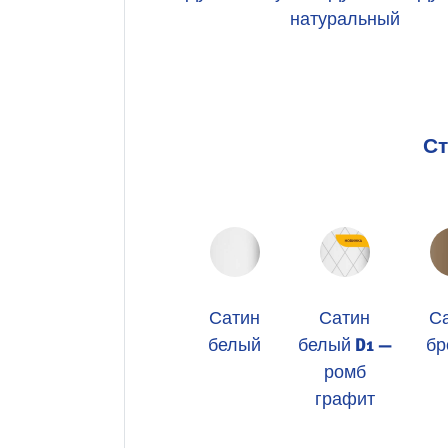
натуральный
Ст
Сатин
Сатин
С
белый
белый D1 —
бр
ромб
графит