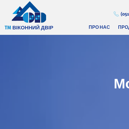
(051
ПРО НАС
ПРО
TM
ВІКОННИЙ ДВІР
Мо