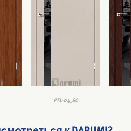
PTL-04_SC
смотреться к DARUMI?