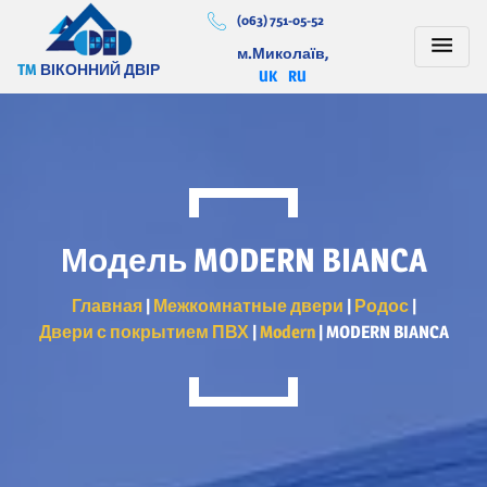
(063) 751-05-52
м.Миколаїв,
TM
ВІКОННИЙ ДВІР
UK
RU
Модель MODERN BIANCA
Главная
|
Межкомнатные двери
|
Родос
|
Двери с покрытием ПВХ
|
Modern
|
MODERN BIANCA