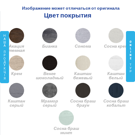
Изображение может отличаться от оригинала
Цвет покрытия
Н
А
O
Ш
N
Акация
Бианка
Сонома
Сосна крем
А
L
темная
I
П
N
Р
E
О
Д
Т
У
У
К
Р
Ц
Крем
Венге
Каштан
Каштан
І
шоколадный
бежевый
белый
Я
Каштан
Мрамор
Сосна браш
Сосна браш
серый
серый
браун
кобальт
Сосна браш
минт