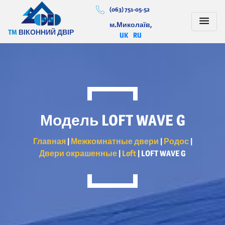
(063) 751-05-52
м.Миколаїв,
TM
ВІКОННИЙ ДВІР
UK
RU
Модель LOFT WAVE G
Главная
|
Межкомнатные двери
|
Родос
|
Двери окрашенные
|
Loft
|
LOFT WAVE G