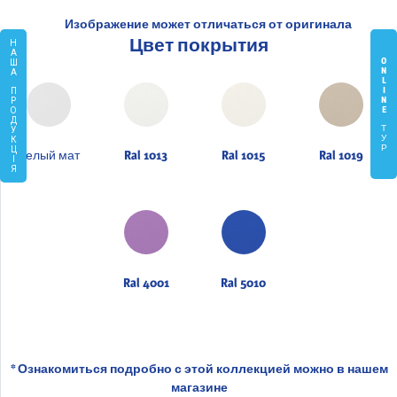
Изображение может отличаться от оригинала
Цвет покрытия
Н
А
O
Ш
N
А
L
I
П
N
Р
E
О
Д
Т
У
У
К
Р
Ц
Белый мат
Ral 1013
Ral 1015
Ral 1019
І
Я
Ral 4001
Ral 5010
* Ознакомиться подробно с этой коллекцией можно в нашем
магазине