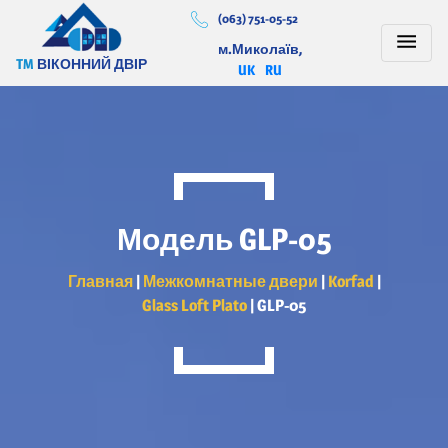
(063) 751-05-52
м.Миколаїв,
TM
ВІКОННИЙ ДВІР
UK
RU
Модель GLP-05
Главная
|
Межкомнатные двери
|
Korfad
|
Glass Loft Plato
|
GLP-05