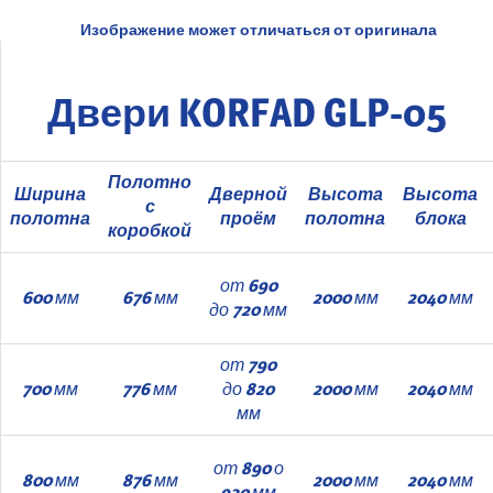
Изображение может отличаться от оригинала
Двери KORFAD GLP-05
Полотно
Ширина
Дверной
Высота
Высота
с
полотна
проём
полотна
блока
коробкой
от 690
600 мм
676 мм
2000 мм
2040 мм
до 720 мм
от 790
700 мм
776 мм
до 820
2000 мм
2040 мм
мм
от 890 о
800 мм
876 мм
2000 мм
2040 мм
920 мм