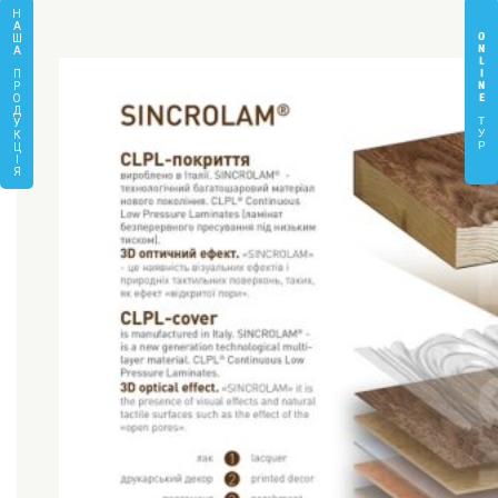
Н
А
O
Ш
N
А
L
I
П
N
Р
E
О
Д
Т
У
У
К
Р
Ц
І
Я