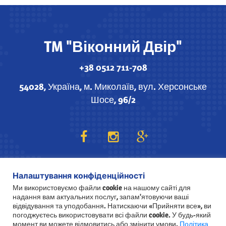
TM "Віконний Двір"
+38 0512 711-708
54028, Україна, м. Миколаїв, вул. Херсонське
Шосе, 96/2
Налаштування конфіденційності
Ми використовуємо файли cookie на нашому сайті для
TM "Віконний Двір"
© Всі права захищені -
2023
надання вам актуальних послуг, запам'ятовуючи ваші
відвідування та уподобання. Натискаючи «Прийняти все», ви
погоджуєтесь використовувати всі файли cookie. У будь-який
PHP Code Snippets
Powered By :
XYZScripts.com
момент ви можете відмовитись або змінити умови.
Політика