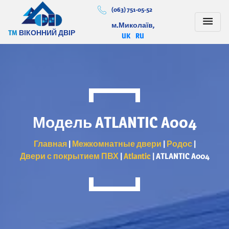
(063) 751-05-52
м.Миколаїв,
TM
ВІКОННИЙ ДВІР
UK
RU
Модель ATLANTIC A004
Главная
|
Межкомнатные двери
|
Родос
|
Двери с покрытием ПВХ
|
Atlantic
|
ATLANTIC A004