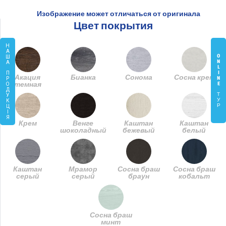
Изображение может отличаться от оригинала
Цвет покрытия
Н
А
O
Ш
N
А
L
I
П
Акация
Бианка
Сонома
Сосна крем
N
Р
темная
E
О
Д
Т
У
У
К
Р
Ц
І
Я
Крем
Венге
Каштан
Каштан
шоколадный
бежевый
белый
Каштан
Мрамор
Сосна браш
Сосна браш
серый
серый
браун
кобальт
Сосна браш
минт